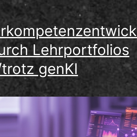
rkompetenzentwick
urch Lehrportfolios
/trotz genKI