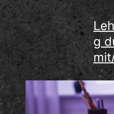
Leh
g d
mit