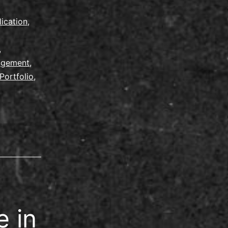
ios
lication
,
,
agement
,
Portfolio
,
 in