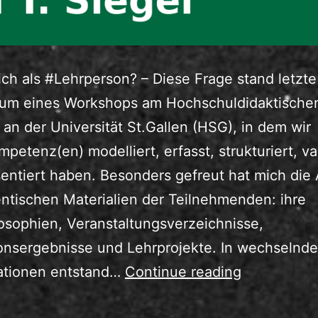
ich als #Lehrperson? – Diese Frage stand letz
rum eines Workshops am Hochschuldidaktische
an der Universität St.Gallen (HSG), in dem wir
petenz(en) modelliert, erfasst, strukturiert, val
entiert haben. Besonders gefreut hat mich die 
ntischen Materialien der Teilnehmenden: ihre
osophien, Veranstaltungsverzeichnisse,
onsergebnisse und Lehrprojekte. In wechselnd
Lehrkompe
lationen entstand…
Continue reading
durch