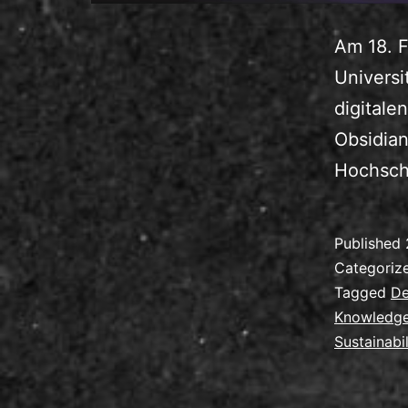
Am 18. F
Univers
digitale
Obsidian
Hochschu
Published
Categoriz
Tagged
De
Knowledg
Sustainabil