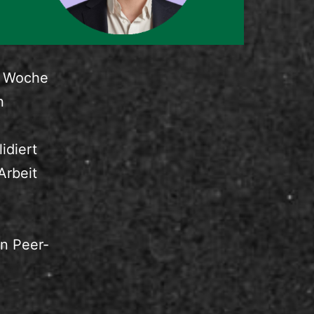
te Woche
n
idiert
Arbeit
en Peer-
tenzentwicklung