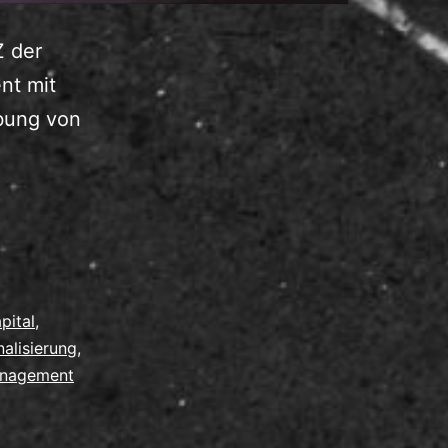
Z der
nt mit
obung von
apital
,
nalisierung
,
nagement