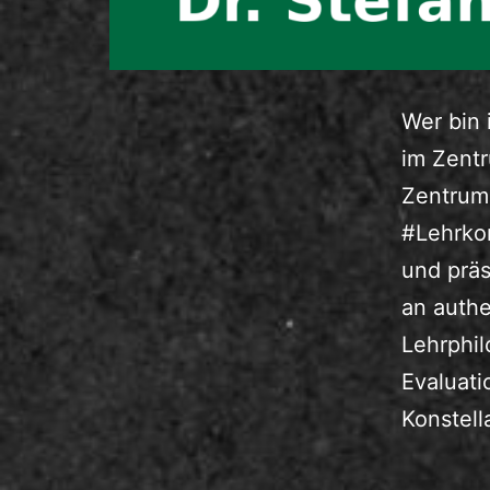
Wer bin 
im Zent
Zentrum 
#Lehrkom
und präs
an authe
Lehrphil
Evaluati
Konstel