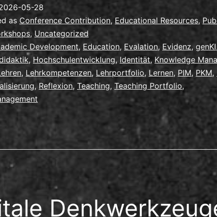
Lehrportfol
2026-05-28
mit/trotz
ed as
Conference Contribution
,
Educational Resources
,
Pub
genKI
orkshops
,
Uncategorized
ademic Development
,
Education
,
Evalation
,
Evidenz
,
genKI
didaktik
,
Hochschulentwicklung
,
Identität
,
Knowledge Man
Lehren
,
Lehrkompetenzen
,
Lehrportfolio
,
Lernen
,
PIM
,
PKM
,
alisierung
,
Reflexion
,
Teaching
,
Teaching Portfolio
,
anagement
itale Denkwerkzeuge