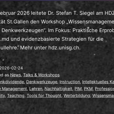
ebruar 2026 leitete Dr. Stefan T. Siegel am HD
ität St.Gallen den Workshop „Wissensmanageme
n Denkwerkzeugen“. Im Fokus: Praktische Erpr
.md und evidenzbasierte Strategien für die
llehre. Mehr unter hdz.unisg.ch.
2026-02-24
ed as
News
,
Talks & Workshops
nkdividende
,
Denkwerkzeuge
,
Instruction
,
Intellektuelles K
e Management
,
Lehren
,
Nachhaltigkeit
,
PIM
,
PKM
,
Professio
ity
,
Teaching
,
Tools for Thought
,
Weiterbildung
,
Wissensma