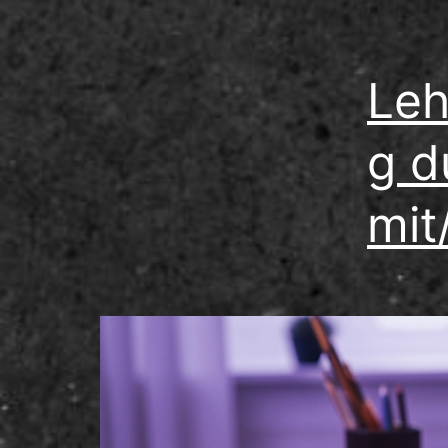
Leh
g d
mit