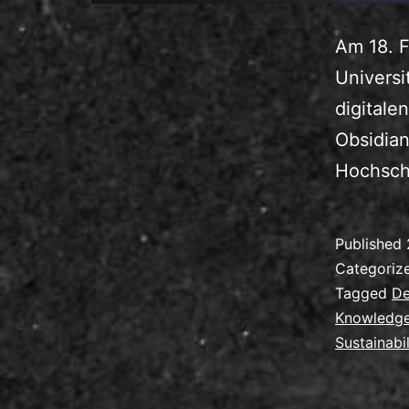
Am 18. F
Univers
digitale
Obsidian
Hochschu
Published
Categoriz
Tagged
De
Knowledg
Sustainabil