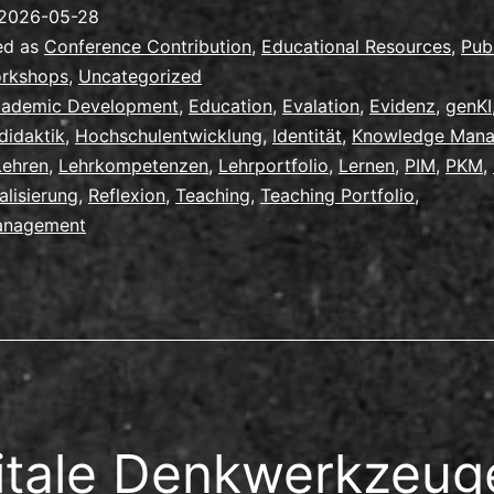
Lehrportfol
2026-05-28
mit/trotz
ed as
Conference Contribution
,
Educational Resources
,
Pub
genKI
orkshops
,
Uncategorized
ademic Development
,
Education
,
Evalation
,
Evidenz
,
genKI
didaktik
,
Hochschulentwicklung
,
Identität
,
Knowledge Man
Lehren
,
Lehrkompetenzen
,
Lehrportfolio
,
Lernen
,
PIM
,
PKM
,
alisierung
,
Reflexion
,
Teaching
,
Teaching Portfolio
,
anagement
itale Denkwerkzeuge