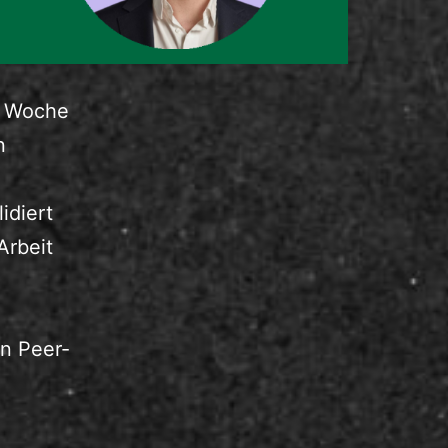
te Woche
n
idiert
Arbeit
en Peer-
tenzentwicklung