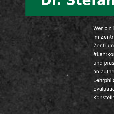
Wer bin 
im Zent
Zentrum 
#Lehrkom
und präs
an authe
Lehrphil
Evaluati
Konstel