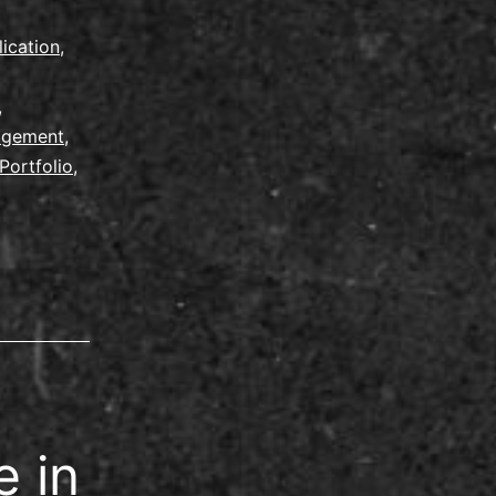
ios
lication
,
,
agement
,
Portfolio
,
 in