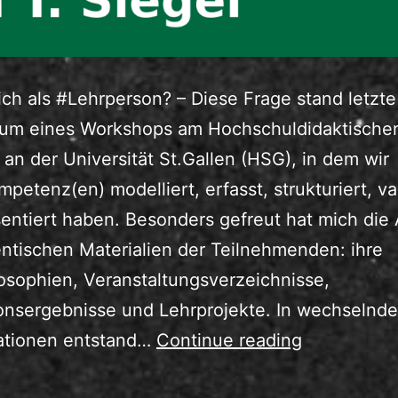
ich als #Lehrperson? – Diese Frage stand letz
rum eines Workshops am Hochschuldidaktische
an der Universität St.Gallen (HSG), in dem wir
petenz(en) modelliert, erfasst, strukturiert, val
entiert haben. Besonders gefreut hat mich die 
ntischen Materialien der Teilnehmenden: ihre
osophien, Veranstaltungsverzeichnisse,
onsergebnisse und Lehrprojekte. In wechselnd
Lehrkompe
lationen entstand…
Continue reading
durch