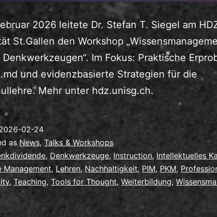
ebruar 2026 leitete Dr. Stefan T. Siegel am HD
ität St.Gallen den Workshop „Wissensmanageme
n Denkwerkzeugen“. Im Fokus: Praktische Erpr
.md und evidenzbasierte Strategien für die
llehre. Mehr unter hdz.unisg.ch.
2026-02-24
ed as
News
,
Talks & Workshops
nkdividende
,
Denkwerkzeuge
,
Instruction
,
Intellektuelles K
e Management
,
Lehren
,
Nachhaltigkeit
,
PIM
,
PKM
,
Professio
ity
,
Teaching
,
Tools for Thought
,
Weiterbildung
,
Wissensma