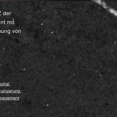
Z der
nt mit
obung von
apital
,
nalisierung
,
nagement