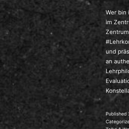
Wer bin 
im Zent
Zentrum 
#Lehrkom
und präs
an authe
Lehrphil
Evaluati
Konstel
Published
Categoriz