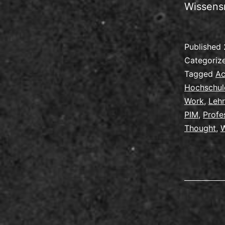
Wissens
Published
Categoriz
Tagged
Ac
Hochschul
Work
,
Leh
PIM
,
Profe
Thought
,
W