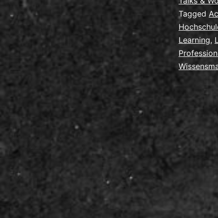
Talks & W
Tagged
Ac
Hochschul
Learning
,
Profession
Wissensm