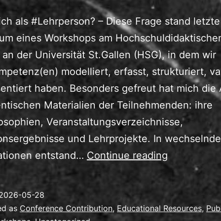
ich als #Lehrperson? – Diese Frage stand letz
rum eines Workshops am Hochschuldidaktische
an der Universität St.Gallen (HSG), in dem wir
petenz(en) modelliert, erfasst, strukturiert, val
entiert haben. Besonders gefreut hat mich die 
ntischen Materialien der Teilnehmenden: ihre
osophien, Veranstaltungsverzeichnisse,
onsergebnisse und Lehrprojekte. In wechselnd
Lehrkompe
lationen entstand…
Continue reading
durch
Lehrportfol
2026-05-28
mit/trotz
ed as
Conference Contribution
,
Educational Resources
,
Pub