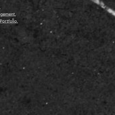
,
agement
,
Portfolio
,