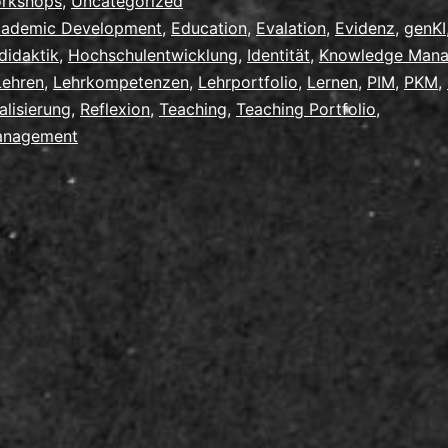
genKI
orkshops
,
Uncategorized
ademic Development
,
Education
,
Evalation
,
Evidenz
,
genKI
didaktik
,
Hochschulentwicklung
,
Identität
,
Knowledge Man
Lehren
,
Lehrkompetenzen
,
Lehrportfolio
,
Lernen
,
PIM
,
PKM
,
alisierung
,
Reflexion
,
Teaching
,
Teaching Portfolio
,
anagement