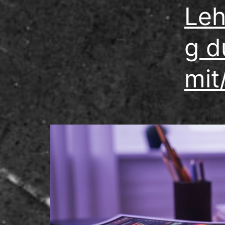
Leh
g d
mit