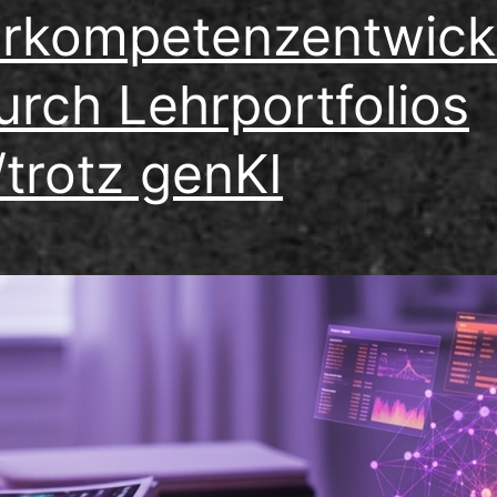
rkompetenzentwick
urch Lehrportfolios
/trotz genKI