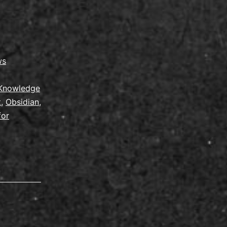
ws
Knowledge
t
,
Obsidian
,
for