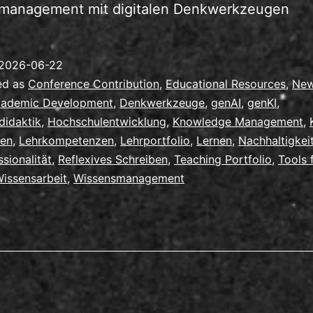
management mit digitalen Denkwerkzeugen
2026-06-22
ed as
Conference Contribution
,
Educational Resources
,
Ne
ademic Development
,
Denkwerkzeuge
,
genAI
,
genKI
,
didaktik
,
Hochschulentwicklung
,
Knowledge Management
,
ren
,
Lehrkompetenzen
,
Lehrportfolio
,
Lernen
,
Nachhaltigkei
ssionalität
,
Reflexives Schreiben
,
Teaching Portfolio
,
Tools 
issensarbeit
,
Wissensmanagement