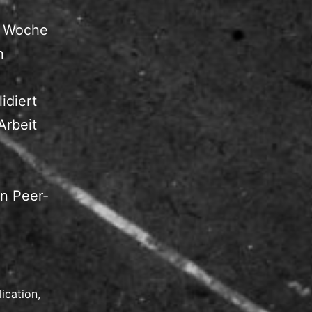
te Woche
n
idiert
Arbeit
en Peer-
tenzentwicklung
ios
lication
,