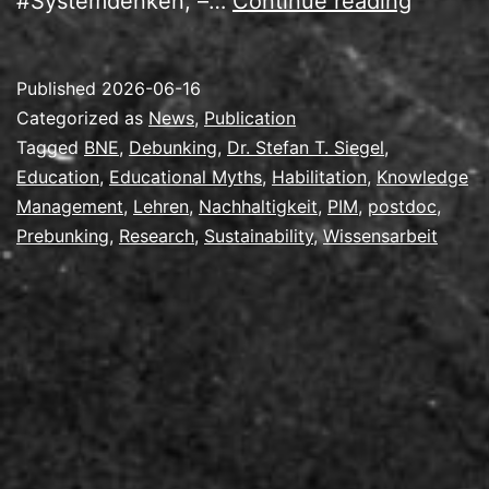
#Systemdenken, –…
Continue reading
Wissen
zur
Published
2026-06-16
Habilita
Categorized as
News
,
Publication
Tagged
BNE
,
Debunking
,
Dr. Stefan T. Siegel
,
Education
,
Educational Myths
,
Habilitation
,
Knowledge
Management
,
Lehren
,
Nachhaltigkeit
,
PIM
,
postdoc
,
Prebunking
,
Research
,
Sustainability
,
Wissensarbeit