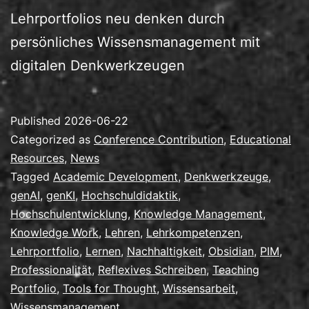
Lehrportfolios neu denken durch
persönliches Wissensmanagement mit
digitalen Denkwerkzeugen
Published
2026-06-22
Categorized as
Conference Contribution
,
Educational
Resources
,
News
Tagged
Academic Development
,
Denkwerkzeuge
,
genAI
,
genKI
,
Hochschuldidaktik
,
Hochschulentwicklung
,
Knowledge Management
,
Knowledge Work
,
Lehren
,
Lehrkompetenzen
,
Lehrportfolio
,
Lernen
,
Nachhaltigkeit
,
Obsidian
,
PIM
,
Professionalität
,
Reflexives Schreiben
,
Teaching
Portfolio
,
Tools for Thought
,
Wissensarbeit
,
Wissensmanagement