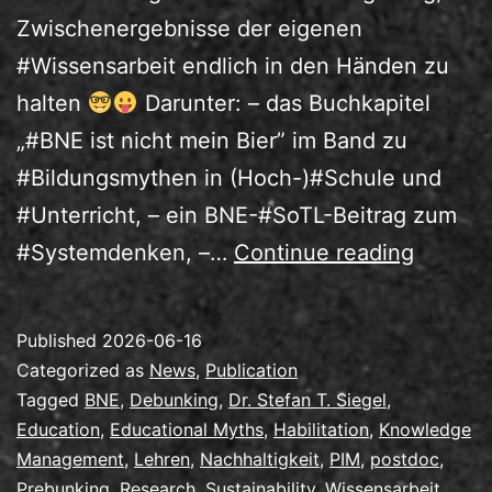
Zwischenergebnisse der eigenen
#Wissensarbeit endlich in den Händen zu
halten
Darunter: – das Buchkapitel
„#BNE ist nicht mein Bier” im Band zu
#Bildungsmythen in (Hoch-)#Schule und
#Unterricht, – ein BNE-#SoTL-Beitrag zum
Mit
#Systemdenken, –…
Continue reading
Wissen
zur
Published
2026-06-16
Habilita
Categorized as
News
,
Publication
Tagged
BNE
,
Debunking
,
Dr. Stefan T. Siegel
,
Education
,
Educational Myths
,
Habilitation
,
Knowledge
Management
,
Lehren
,
Nachhaltigkeit
,
PIM
,
postdoc
,
Prebunking
,
Research
,
Sustainability
,
Wissensarbeit