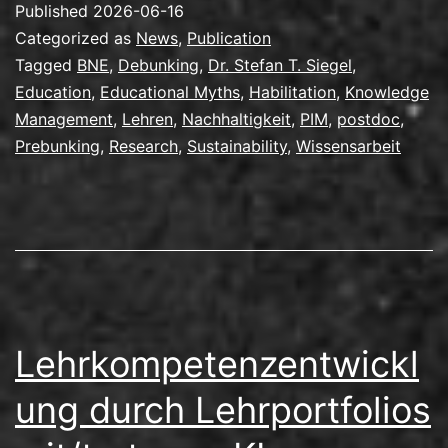
Published
2026-06-16
Habilita
Categorized as
News
,
Publication
Tagged
BNE
,
Debunking
,
Dr. Stefan T. Siegel
,
Education
,
Educational Myths
,
Habilitation
,
Knowledge
Management
,
Lehren
,
Nachhaltigkeit
,
PIM
,
postdoc
,
Prebunking
,
Research
,
Sustainability
,
Wissensarbeit
Lehrkompetenzentwickl
ung durch Lehrportfolios