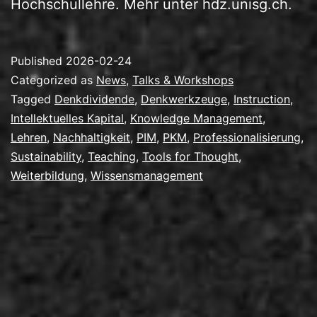
Hochschullehre. Mehr unter hdz.unisg.ch.
Published
2026-02-24
Categorized as
News
,
Talks & Workshops
Tagged
Denkdividende
,
Denkwerkzeuge
,
Instruction
,
Intellektuelles Kapital
,
Knowledge Management
,
Lehren
,
Nachhaltigkeit
,
PIM
,
PKM
,
Professionalisierung
,
Sustainability
,
Teaching
,
Tools for Thought
,
Weiterbildung
,
Wissensmanagement