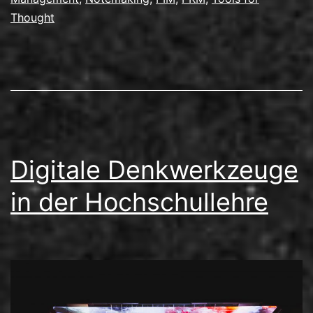
2026
Thought
in
Utrecht
Digitale Denkwerkzeuge
in der Hochschullehre