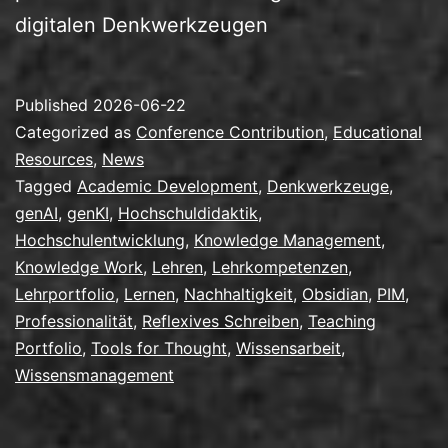
digitalen Denkwerkzeugen
Published
2026-06-22
Categorized as
Conference Contribution
,
Educational
Resources
,
News
Tagged
Academic Development
,
Denkwerkzeuge
,
genAI
,
genKI
,
Hochschuldidaktik
,
Hochschulentwicklung
,
Knowledge Management
,
Knowledge Work
,
Lehren
,
Lehrkompetenzen
,
Lehrportfolio
,
Lernen
,
Nachhaltigkeit
,
Obsidian
,
PIM
,
Professionalität
,
Reflexives Schreiben
,
Teaching
Portfolio
,
Tools for Thought
,
Wissensarbeit
,
Wissensmanagement