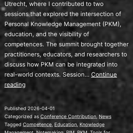
Utrecht, where I contributed to two
sessions that explored the intersection of
Personal Knowledge Management (PKM),
education, and the visibility of
competences. The summit brought together
practitioners, educators, and researchers to
discuss how PKM can be integrated into
real-world contexts. Session…
Continue
Speaking
reading
at
the
Published
2026-04-01
PKM
Categorized as
Conference Contribution
,
News
Summit
Tagged
Competence
,
Education
,
Knowledge
Management
,
Notemaking
,
PIM
,
PKM
,
Tools for