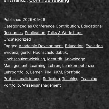
durch
Lehrportfolios
Published
2026-05-28
mit/trotz
Categorized as
Conference Contribution
,
Educational
genKI
Resources
,
Publication
,
Talks & Workshops
,
Uncategorized
Tagged
Academic Development
,
Education
,
Evalation
,
Evidenz
,
genKI
,
Hochschuldidaktik
,
Hochschulentwicklung
,
Identität
,
Knowledge
Management
,
Learning
,
Lehren
,
Lehrkompetenzen
,
Lehrportfolio
,
Lernen
,
PIM
,
PKM
,
Portfolio
,
Professionalisierung
,
Reflexion
,
Teaching
,
Teaching
Portfolio
,
Wissensmanagement