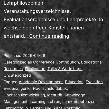
Lehrphilosophien,
Veranstaltungsverzeichnisse,
Evaluationsergebnisse und Lehrprojekte. In
wechselnden Peer-Konstellationen
Lehrkompetenzen
entstand…
Continue reading
durch
Lehrportfolios
Published
2026-05-28
mit/trotz
Categorized as
Conference Contribution
,
Educational
genKI
Resources
,
Publication
,
Talks & Workshops
,
Uncategorized
Tagged
Academic Development
,
Education
,
Evalation
,
Evidenz
,
genKI
,
Hochschuldidaktik
,
Hochschulentwicklung
,
Identität
,
Knowledge
Management
,
Learning
,
Lehren
,
Lehrkompetenzen
,
Lehrportfolio
,
Lernen
,
PIM
,
PKM
,
Portfolio
,