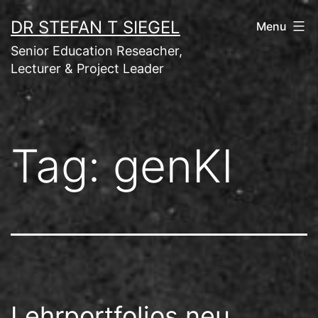
Skip
DR STEFAN T SIEGEL
Menu
to
Senior Education Reseacher,
content
Lecturer & Project Leader
Tag:
genKI
Lehrportfolios neu