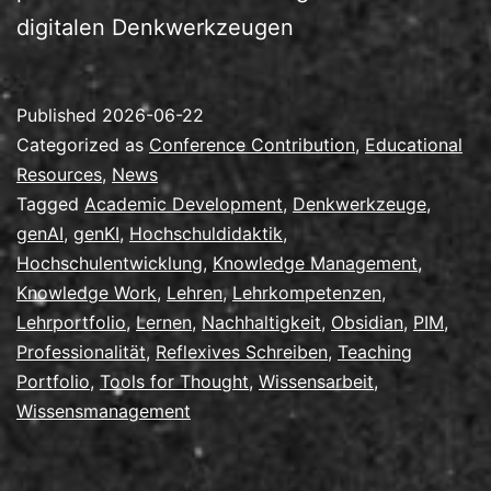
digitalen Denkwerkzeugen
Published
2026-06-22
Categorized as
Conference Contribution
,
Educational
Resources
,
News
Tagged
Academic Development
,
Denkwerkzeuge
,
genAI
,
genKI
,
Hochschuldidaktik
,
Hochschulentwicklung
,
Knowledge Management
,
Knowledge Work
,
Lehren
,
Lehrkompetenzen
,
Lehrportfolio
,
Lernen
,
Nachhaltigkeit
,
Obsidian
,
PIM
,
Professionalität
,
Reflexives Schreiben
,
Teaching
Portfolio
,
Tools for Thought
,
Wissensarbeit
,
Wissensmanagement