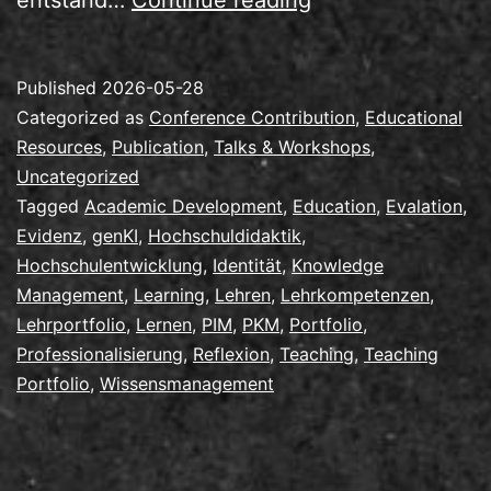
durch
Lehrportfolios
Published
2026-05-28
mit/trotz
Categorized as
Conference Contribution
,
Educational
genKI
Resources
,
Publication
,
Talks & Workshops
,
Uncategorized
Tagged
Academic Development
,
Education
,
Evalation
,
Evidenz
,
genKI
,
Hochschuldidaktik
,
Hochschulentwicklung
,
Identität
,
Knowledge
Management
,
Learning
,
Lehren
,
Lehrkompetenzen
,
Lehrportfolio
,
Lernen
,
PIM
,
PKM
,
Portfolio
,
Professionalisierung
,
Reflexion
,
Teaching
,
Teaching
Portfolio
,
Wissensmanagement