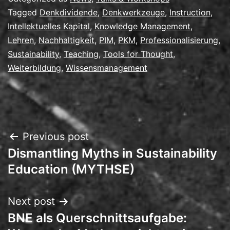
Tagged
Denkdividende
,
Denkwerkzeuge
,
Instruction
,
Intellektuelles Kapital
,
Knowledge Management
,
Lehren
,
Nachhaltigkeit
,
PIM
,
PKM
,
Professionalisierung
,
Sustainability
,
Teaching
,
Tools for Thought
,
Weiterbildung
,
Wissensmanagement
Post
Previous post
Dismantling Myths in Sustainability
navigation
Education (MYTHSE)
Next post
BNE als Querschnittsaufgabe: